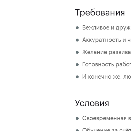
Требования
Вежливое и друж
Аккуратность и 
Желание развива
Готовность работ
И конечно же, лю
Условия
Своевременная в
Обучение за счё